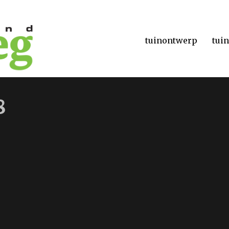
tuinontwerp
tui
8