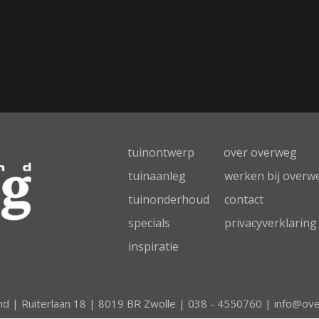
tuinontwerp
over overweg
tuinaanleg
werken bij overw
tuinonderhoud
contact
specials
privacyverklaring
inspiratie
d | Ruiterlaan 18 | 8019 BR Zwolle |
038 - 4550760
|
info@ove