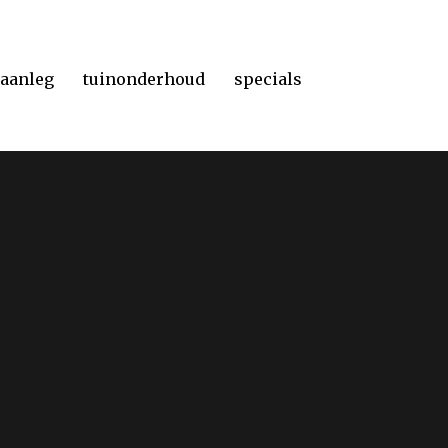
naanleg
tuinonderhoud
specials