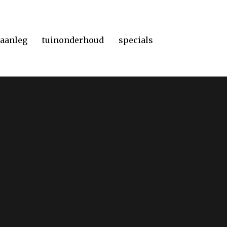
naanleg
tuinonderhoud
specials